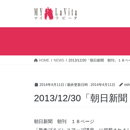
コ
ナ
ン
ビ
テ
ゲ
ン
ー
ツ
シ
へ
ョ
ス
ン
キ
に
ッ
移
HOME
NEWS
2013/12/30「朝日新聞 朝刊」１８
プ
動
2014年4月11日
/ 最終更新日時 :
2014年4月11日
mih
2013/12/30「朝
朝日新聞 朝刊 １８ページ