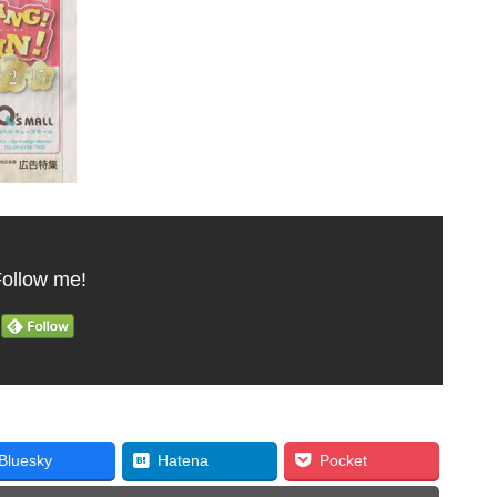
ollow me!
Bluesky
Hatena
Pocket